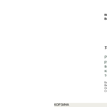
B
B
Т
Р
р
в
к
т
Б
В
О
С
КОРЗИНА