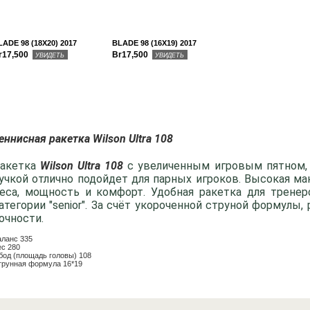
LADE 98 (18X20) 2017
BLADE 98 (16X19) 2017
r17,500
Br17,500
УВИДЕТЬ
УВИДЕТЬ
еннисная ракетка Wilson Ultra 108
акетка
Wilson Ultra 108
с увеличенным игровым пятном, 
учкой отлично подойдет для парных игроков. Высокая ма
еса, мощность и комфорт. Удобная ракетка для тренер
атегории "senior". За счёт укороченной струной формулы,
очности.
аланс
335
ес
280
бод (площадь головы)
108
трунная формула
16*19