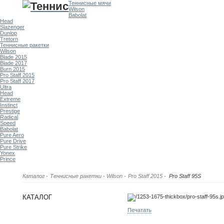
Теннисные мячи
Wilson
Babolat
Head
Slazenger
Dunlop
Tretorn
Теннисные ракетки
Wilson
Blade 2015
Blade 2017
Burn 2015
Pro Staff 2015
Pro Staff 2017
Ultra
Head
Extreme
Instinct
Prestige
Radical
Speed
Babolat
Pure Aero
Pure Drive
Pure Strike
Yonex
Prince
Каталог
-
Теннисные ракетки
-
Wilson
-
Pro Staff 2015
-
Pro Staff 95S
КАТАЛОГ
Печатать