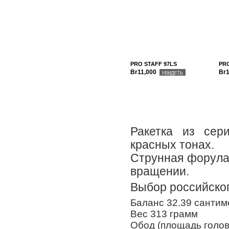
PRO STAFF 97LS
PRO
Br11,000
Br1
УВИДЕТЬ
Ракетка из сери
красных тонах.
Струнная форула
вращении.
Выбор российско
Баланс
32.39 сантим
Вес
313 грамм
Обод (площадь голо