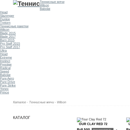
Теннисные мячи
Wilson
Babolat
Head
Slazenger
Dunlop
Tretorn
Теннисные ракетки
Wilson
Blade 2015
Blade 2017
Burn 2015
Pro Staff 2015
Pro Staff 2017
Ultra
Head
Extreme
Instinct
Prestige
Radical
Speed
Babolat
Pure Aero
Pure Drive
Pure Strike
Yonex
Prince
Каталог
-
Теннисные мячи
-
Wilson
КАТАЛОГ
TOUR CLAY RED 72
A
Br8,500
Br