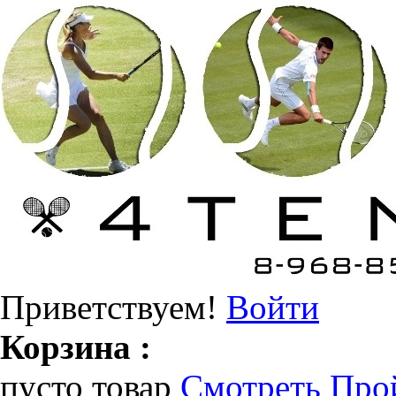
Приветствуем!
Войти
Корзина :
пусто
товар
Смотреть
Прой